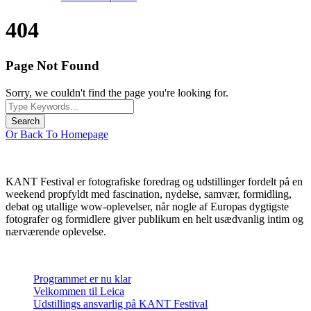
404
Page Not Found
Sorry, we couldn't find the page you're looking for.
Or Back To Homepage
OM KANT FESTIVAL
KANT Festival er fotografiske foredrag og udstillinger fordelt på en
weekend propfyldt med fascination, nydelse, samvær, formidling,
debat og utallige wow-oplevelser, når nogle af Europas dygtigste
fotografer og formidlere giver publikum en helt usædvanlig intim og
nærværende oplevelse.
SENESTE INDLÆG
Programmet er nu klar
Velkommen til Leica
Udstillings ansvarlig på KANT Festival