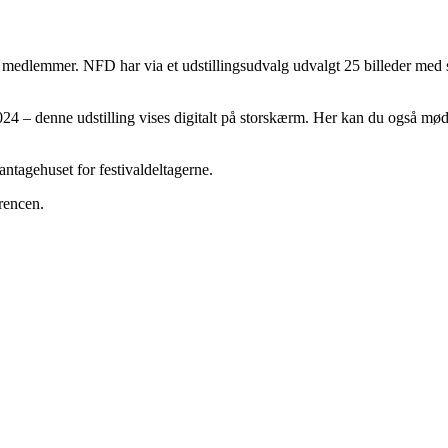
edlemmer. NFD har via et udstillingsudvalg udvalgt 25 billeder med sto
4 – denne udstilling vises digitalt på storskærm. Her kan du også mød
tagehuset for festivaldeltagerne.
rencen.