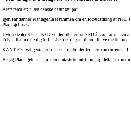
Årets tema er: “Den danske natur tæt på”
Igen i år danner Plantagehuset rammen om en fotoudstilling af NFD’s m
Plantagehuset.
I Musikteateret viser NFD vinderbilleder fra NFD årskonkurrencen 202
få lyst til at melde dig ind – så er der et godt tilbud til nye medlemmer.
KANT Festival gentager succesen og holder igen en konkurrence i Plan
Besøg Plantagehuset – se den fantastiske udstilling og deltag i konkur
OM KANT FESTIVAL