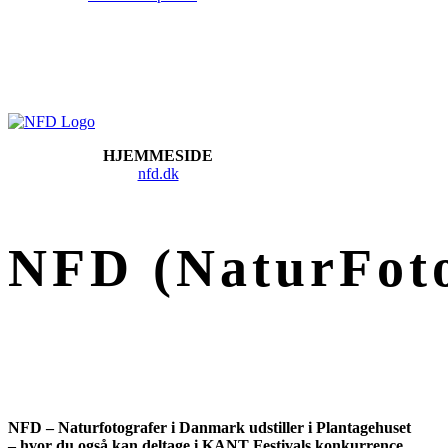
HJEMMESIDE
nfd.dk
NFD (NaturFoto
NFD – Naturfotografer i Danmark udstiller i Plantagehuset
– hvor du også kan deltage i KANT Festivals konkurrence