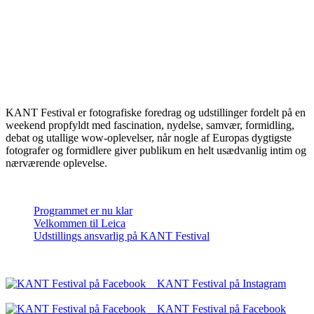
OM KANT FESTIVAL
KANT Festival er fotografiske foredrag og udstillinger fordelt på en
weekend propfyldt med fascination, nydelse, samvær, formidling,
debat og utallige wow-oplevelser, når nogle af Europas dygtigste
fotografer og formidlere giver publikum en helt usædvanlig intim og
nærværende oplevelse.
SENESTE INDLÆG
Programmet er nu klar
Velkommen til Leica
Udstillings ansvarlig på KANT Festival
FØLG OS PÅ SOCIALE MEDIER
KANT Festival på Instagram
KANT Festival på Facebook