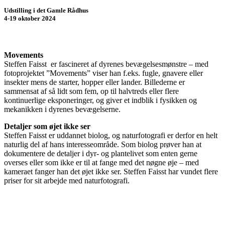
Udstilling i det Gamle Rådhus
4-19 oktober 2024
Movements
Steffen Faisst er fascineret af dyrenes bevægelsesmønstre – med
fotoprojektet ”
Movements
” viser han f.eks. fugle, gnavere eller
insekter mens de starter, hopper eller lander. Billederne er
sammensat af så lidt som fem, op til halvtreds eller flere
kontinuerlige eksponeringer, og giver et indblik i fysikken og
mekanikken i dyrenes bevægelserne.
Detaljer som øjet ikke ser
Steffen Faisst er uddannet biolog, og naturfotografi er derfor en helt
naturlig del af hans interesseområde. Som biolog prøver han at
dokumentere de detaljer i dyr- og plantelivet som enten gerne
overses eller som ikke er til at fange med det nø
gne
øje – med
kameraet fanger han det øjet ikke ser. Steffen Faisst har vundet flere
priser for sit arbejde med naturfotografi.