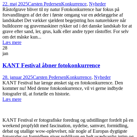
22. maj 2025
Carsten Pedersen
Konkurrence
,
Nyheder
Råstofgrave bliver til ny natur Fotokonkurrence har fokus på
forvandlingen af det der i første omgang var en ødelæggelse af
landskabet Det vækker sjældent begejstring hos naturelskere når
bulldozere og gravemaskiner rykker ud i det danske landskab for at
grave efter sand, ler, grus, kalk eller andre typer råstoffer. For selv
om det måske kun...
Læs mere
28
jan
KANT Festival åbner fotokonkurrence
28. januar 2025
Carsten Pedersen
Konkurrence
,
Nyheder
KANT Festival har længe ønsket sig en fotokonkurrence. Den
kommer nu! Med denne fotokonkurrence, vil vi gerne indbyde
fotografer til, at fortælle en historie.
Læs mere
OM KANT FESTIVAL
KANT Festival er fotografiske foredrag og udstillinger fordelt på en
weekend propfyldt med fascination, nydelse, samvær, formidling,
debat og utallige wow-oplevelser, når nogle af Europas dygtigste
fotografer og formidlere giver publikum en helt usædvanlig intim og