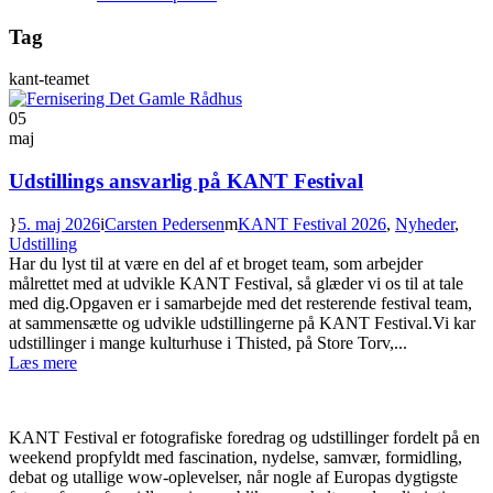
Tag
kant-teamet
05
maj
Udstillings ansvarlig på KANT Festival
5. maj 2026
Carsten Pedersen
KANT Festival 2026
,
Nyheder
,
Udstilling
Har du lyst til at være en del af et broget team, som arbejder
målrettet med at udvikle KANT Festival, så glæder vi os til at tale
med dig.Opgaven er i samarbejde med det resterende festival team,
at sammensætte og udvikle udstillingerne på KANT Festival.Vi kar
udstillinger i mange kulturhuse i Thisted, på Store Torv,...
Læs mere
OM KANT FESTIVAL
KANT Festival er fotografiske foredrag og udstillinger fordelt på en
weekend propfyldt med fascination, nydelse, samvær, formidling,
debat og utallige wow-oplevelser, når nogle af Europas dygtigste