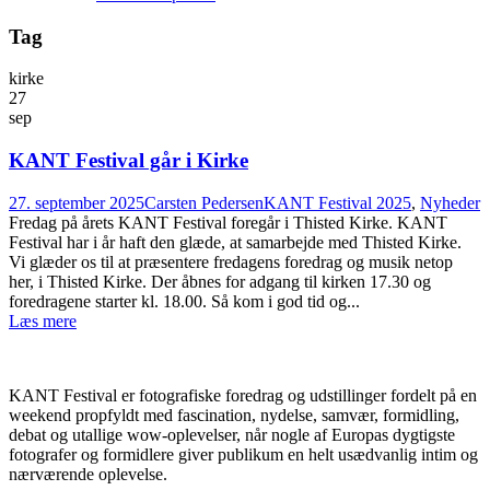
Tag
kirke
27
sep
KANT Festival går i Kirke
27. september 2025
Carsten Pedersen
KANT Festival 2025
,
Nyheder
Fredag på årets KANT Festival foregår i Thisted Kirke. KANT
Festival har i år haft den glæde, at samarbejde med Thisted Kirke.
Vi glæder os til at præsentere fredagens foredrag og musik netop
her, i Thisted Kirke. Der åbnes for adgang til kirken 17.30 og
foredragene starter kl. 18.00. Så kom i god tid og...
Læs mere
OM KANT FESTIVAL
KANT Festival er fotografiske foredrag og udstillinger fordelt på en
weekend propfyldt med fascination, nydelse, samvær, formidling,
debat og utallige wow-oplevelser, når nogle af Europas dygtigste
fotografer og formidlere giver publikum en helt usædvanlig intim og
nærværende oplevelse.