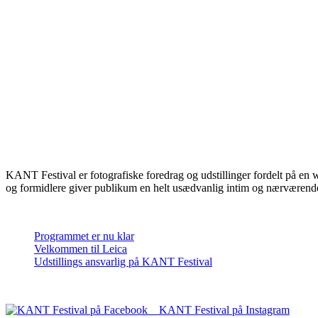
OM KANT FESTIVAL
KANT Festival er fotografiske foredrag og udstillinger fordelt på en 
og formidlere giver publikum en helt usædvanlig intim og nærværende
SENESTE INDLÆG
Programmet er nu klar
Velkommen til Leica
Udstillings ansvarlig på KANT Festival
FØLG OS PÅ SOCIALE MEDIER
KANT Festival på Instagram