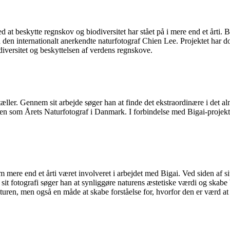
 at beskytte regnskov og biodiversitet har stået på i mere end et årti
en internationalt anerkendte naturfotograf Chien Lee. Projektet har do
odiversitet og beskyttelsen af verdens regnskove.
tæller. Gennem sit arbejde søger han at finde det ekstraordinære i det 
titlen som Årets Naturfotograf i Danmark. I forbindelse med Bigai-proje
ere end et årti været involveret i arbejdet med Bigai. Ved siden af si
it fotografi søger han at synliggøre naturens æstetiske værdi og skabe 
naturen, men også en måde at skabe forståelse for, hvorfor den er værd at