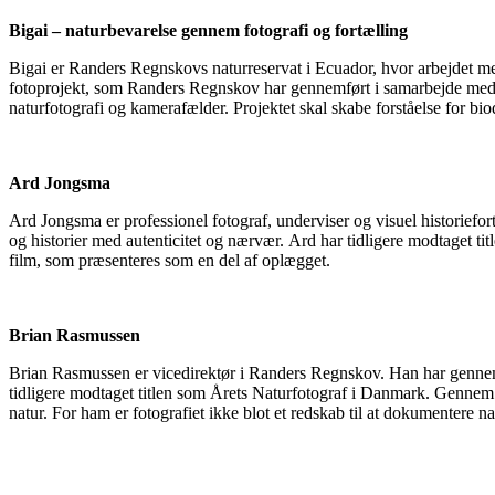
Bigai – naturbevarelse gennem fotografi og fortælling
Bigai er Randers Regnskovs naturreservat i Ecuador, hvor arbejdet med
fotoprojekt, som Randers Regnskov har gennemført i samarbejde med d
naturfotografi og kamerafælder. Projektet skal skabe forståelse for bi
Ard Jongsma
Ard Jongsma er professionel fotograf, underviser og visuel historiefor
og historier med autenticitet og nærvær. Ard har tidligere modtaget 
film, som præsenteres som en del af oplægget.
Brian Rasmussen
Brian Rasmussen er vicedirektør i Randers Regnskov. Han har gennem m
tidligere modtaget titlen som Årets Naturfotograf i Danmark. Gennem s
natur. For ham er fotografiet ikke blot et redskab til at dokumentere 